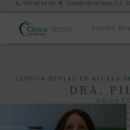
955 68 14 20
Cabello de la Vega, 5-1, 4
INICIO
EQUIPO H
CLÍNICA DENTAL EN ALCALÁ D
DRA. PI
ODONTO
E
e
t
t